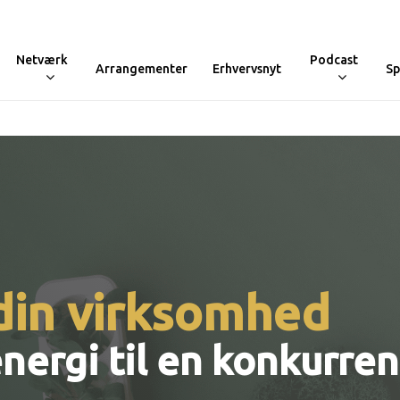
Netværk
Podcast
Arrangementer
Erhvervsnyt
Sp
 din virksomhed
nergi til en konkurre