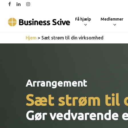
Skip
facebook
linkedin
instagram
to
Få hjælp
Medlemmer
main
content
Hjem
>
Sæt strøm til din virksomhed
Arrangement
Sæt strøm til
Gør vedvarende e