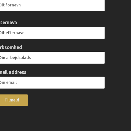
fternavn
irksomhed
mail address