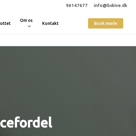
96147677
info@bskive.dk
Om os
ottet
Kontakt
Book møde
ncefordel