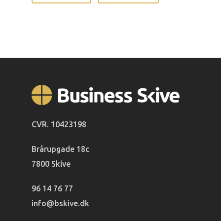
CVR. 10423198
Brårupgade 18c
7800 Skive
96 14 76 77
info@bskive.dk