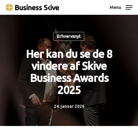
Skip
Menu
to
main
content
Erhvervsnyt
Her kan du se de 8
vindere af Skive
Business Awards
2025
24. januar 2026