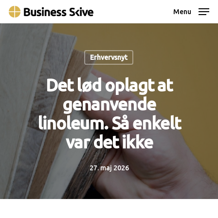
Skip
Menu
to
main
content
Erhvervsnyt
Det lød oplagt at
genanvende
linoleum. Så enkelt
var det ikke
27. maj 2026