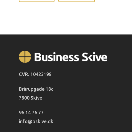
CVR. 10423198
Brårupgade 18c
7800 Skive
96 14 76 77
info@bskive.dk