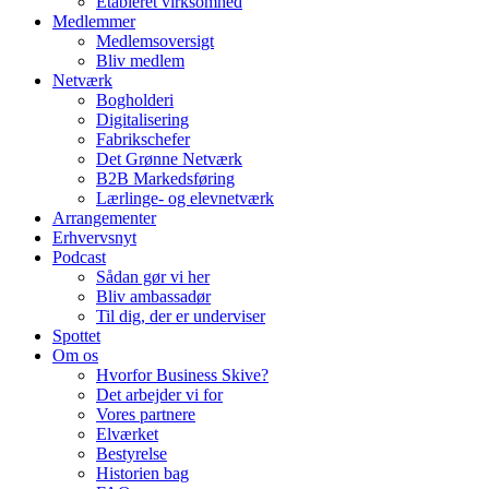
Etableret virksomhed
Medlemmer
Medlemsoversigt
Bliv medlem
Netværk
Bogholderi
Digitalisering
Fabrikschefer
Det Grønne Netværk
B2B Markedsføring
Lærlinge- og elevnetværk
Arrangementer
Erhvervsnyt
Podcast
Sådan gør vi her
Bliv ambassadør
Til dig, der er underviser
Spottet
Om os
Hvorfor Business Skive?
Det arbejder vi for
Vores partnere
Elværket
Bestyrelse
Historien bag