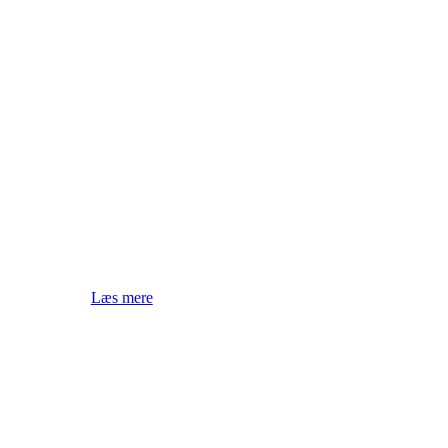
Vi kan hjælpe med digitalisering af din
forretning
Læs mere
Vi tilbyder gratis sparring