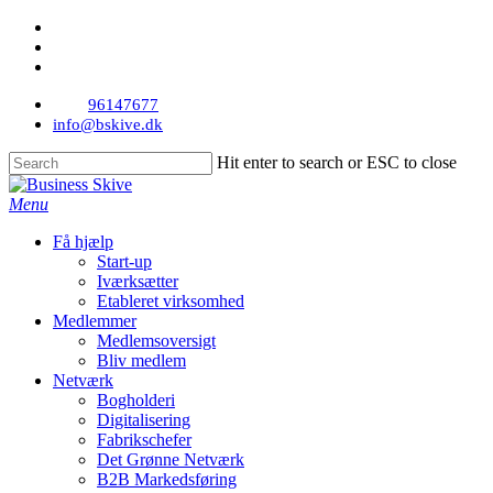
facebook
Skip
linkedin
to
instagram
main
content
96147677
info@bskive.dk
Hit enter to search or ESC to close
Close
Search
Menu
Få hjælp
Start-up
Iværksætter
Etableret virksomhed
Medlemmer
Medlemsoversigt
Bliv medlem
Netværk
Bogholderi
Digitalisering
Fabrikschefer
Det Grønne Netværk
B2B Markedsføring