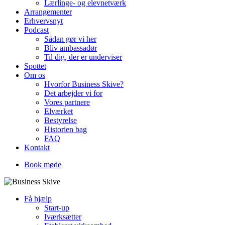
Lærlinge- og elevnetværk
Arrangementer
Erhvervsnyt
Podcast
Sådan gør vi her
Bliv ambassadør
Til dig, der er underviser
Spottet
Om os
Hvorfor Business Skive?
Det arbejder vi for
Vores partnere
Elværket
Bestyrelse
Historien bag
FAQ
Kontakt
Book møde
Få hjælp
Start-up
Iværksætter